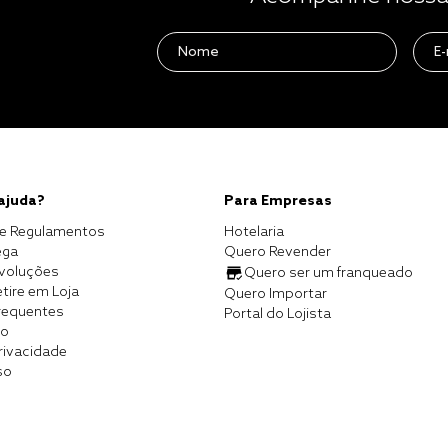
 ajuda?
Para Empresas
e Regulamentos
Hotelaria
ega
Quero Revender
evoluções
Quero ser um franqueado
tire em Loja
Quero Importar
requentes
Portal do Lojista
co
Privacidade
so