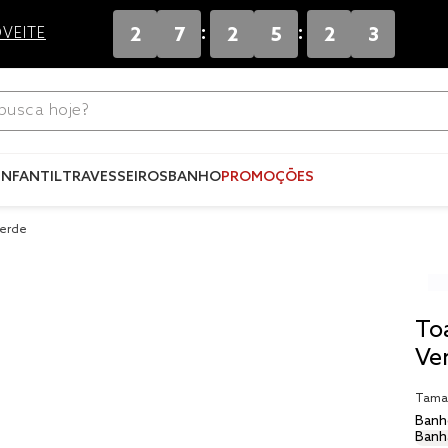
:
:
2
7
2
5
2
2
VEITE
ca hoje?
Termos mais
buscados
INFANTIL
TRAVESSEIROS
BANHO
PROMOÇÕES
1
º
blend
Verde
2
º
edredo
3
º
fronha
4
º
jogos c
To
5
º
travesse
Ve
6
º
solteiro 
Tama
king
Banh
7
º
tencel
Banh