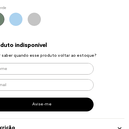
to
erde
r
a 
crição