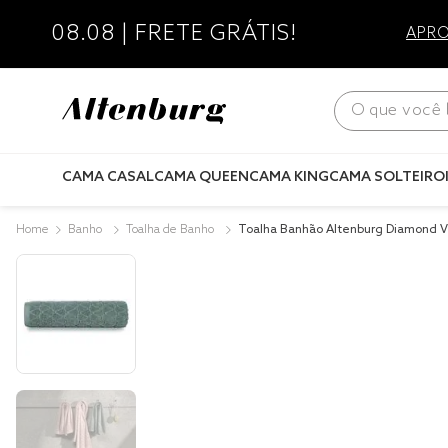
08.08 | FRETE GRÁTIS!
APRO
O que você bus
CAMA CASAL
CAMA QUEEN
CAMA KING
CAMA SOLTEIRO
Banho
Toalha de Banho
Toalha Banhão Altenburg Diamond 