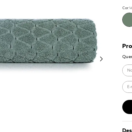
8
º
cobre lei
Cor:
V
9
º
coberto
10
º
jogo cam
casal
Des