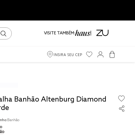
VISITE TAMBÉM:
INSIRA SEU CEP
m
ama
alha Banhão Altenburg Diamond
iro
rde
nho:
Banhão
o
ão