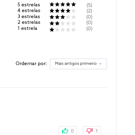
5
estrelas
5
4
estrelas
2
3
estrelas
0
2
estrelas
0
1
estrela
0
Ordernar por:
Mais antigos primeiro
0
1