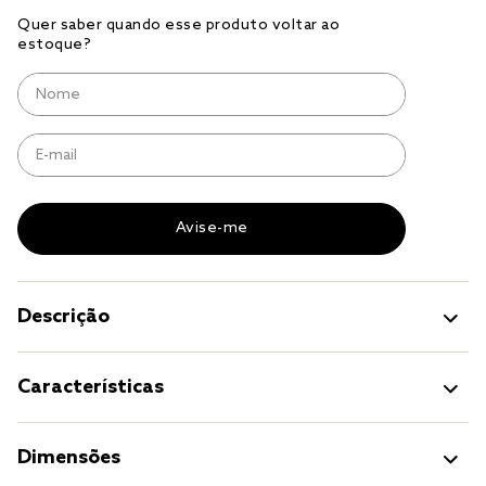
cobre leito
cobertor
jogo cama casal
Descrição
Características
Dimensões