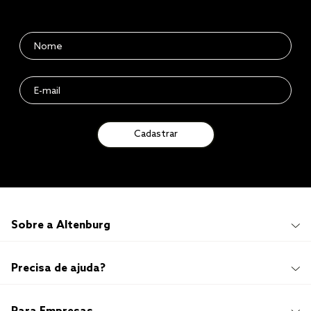
Cadastrar
Sobre a Altenburg
Institucional
Precisa de ajuda?
Quem Somos
100 anos de história
Imprensa
Promoções e Regulamentos