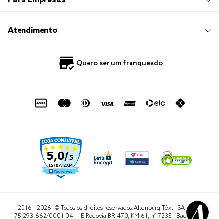
Para Empresas
Sustentabilidade
Frete e Entrega
Responsabilidade Social
Trocas e Devoluções
Trabalhe Conosco
Compre e Retire em Loja
Hotelaria
Atendimento
Nossas Lojas
Perguntas Frequentes
Quero Revender
Blog
Fale Conosco
Quero ser um franqueado
Política de Privacidade
Quero Importar
0800 729 1588
Quero ser um franqueado
Termo de Uso
Portal do Lojista
de seg. à sex. das 8h às 16h50
sac@altenburg.com.br
2016 - 2026. © Todos os direitos reservados.Altenburg Têxtil SA- CNPJ
75.293.662/0001-04 – IE Rodovia BR 470, KM 61, nº 7235 - Badenfurt,