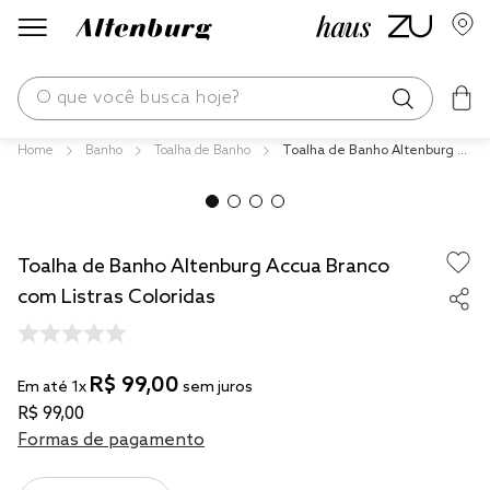
O que você busca hoje?
Banho
Toalha de Banho
Toalha de Banho Altenburg Ac
os mais buscados
cua Branco com Listras Colorid
as
blend
edredom
Toalha de Banho Altenburg Accua Branco
fronha
com Listras Coloridas
jogos cama
travesseiro
R$
99
,
00
Em até
1
x
sem juros
solteiro king
R$
99
,
00
Formas de pagamento
cobre leito
tencel