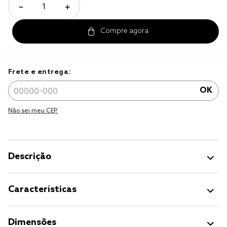
－
＋
jogo cama
jogo cama casal
Frete e entrega:
OK
Não sei meu CEP.
Descrição
Características
Dimensões