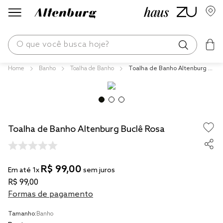
O que você busca hoje?
Banho
Toalha de Banho
Toalha de Banho Altenburg B
os mais buscados
uclê Rosa
blend
fronha
Toalha de Banho Altenburg Buclê Rosa
edredom
jogos cama
travesseiro
R$
99
,
00
Em até
1
x
sem juros
R$
99
,
00
tencel
Formas de pagamento
solteiro king
Tamanho:
Banho
cobre leito