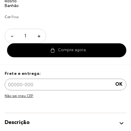
Rosto
Banhão
jogo cama
Cor:
Rosa
jogo cama casal
－
＋
Frete e entrega:
OK
Não sei meu CEP.
Descrição