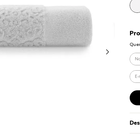
9
º
coberto
10
º
jogo cam
casal
Des