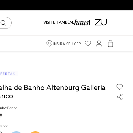
VISITE TAMBÉM:
INSIRA SEU CEP
m
iro
alha de Banho Altenburg Galleria
ama
anco
nho:
Banho
o
to
ranco