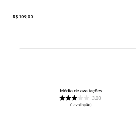
R$
109
,
00
Média de avaliações
3.00
1
avaliação