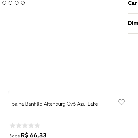
Car
Dim
Toalha Banhão Altenburg Gyô Azul Lake
R$
66
,
33
3
x de