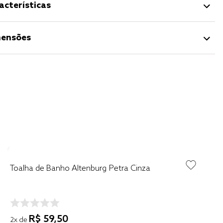
acterísticas
ensões
Toalha de Banho Altenburg Petra Cinza
R$
59
,
50
2
x de