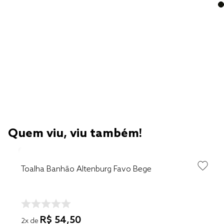
Quem viu, viu também!
Toalha Banhão Altenburg Favo Bege
R$
54
,
50
2
x de