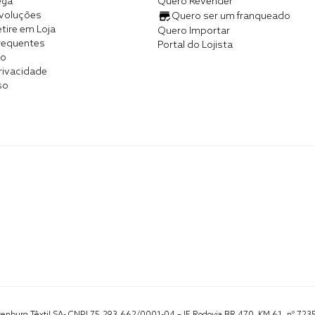
ega
Quero Revender
evoluções
Quero ser um franqueado
tire em Loja
Quero Importar
requentes
Portal do Lojista
co
Privacidade
so