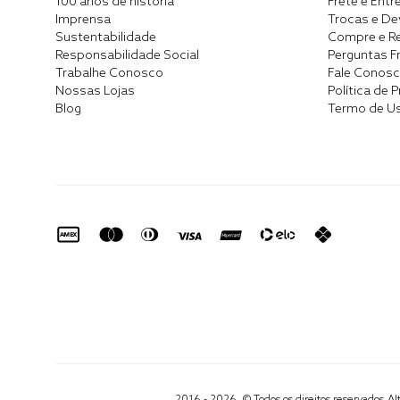
100 anos de história
Frete e Entr
Imprensa
Trocas e D
Sustentabilidade
Compre e Re
Responsabilidade Social
Perguntas F
Trabalhe Conosco
Fale Conos
Nossas Lojas
Política de 
Blog
Termo de U