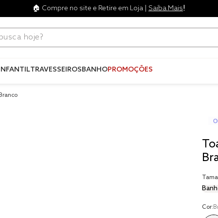
!
🏠 Compre no site e Retire em Loja |
Saiba Mais
ca hoje?
Termos mais
buscados
INFANTIL
TRAVESSEIROS
BANHO
PROMOÇÕES
1
º
blend
Branco
2
º
edredo
3
º
fronha
4
º
travesse
To
5
º
jogos c
Br
6
º
tencel
Tama
Banh
7
º
solteiro 
king
8
º
cobre lei
Cor:
B