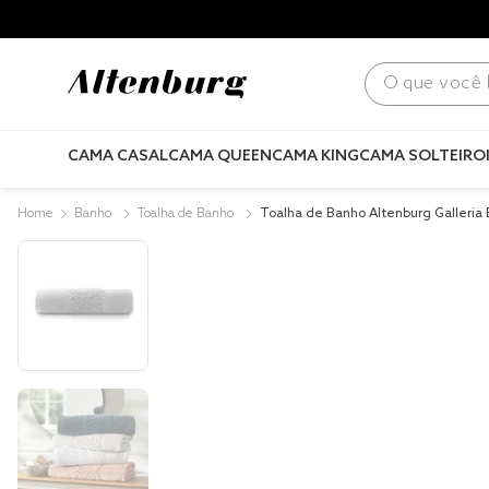
para todo Brasil! |
Consulte condições
.
O que você bus
CAMA CASAL
CAMA QUEEN
CAMA KING
CAMA SOLTEIRO
Banho
Toalha de Banho
Toalha de Banho Altenburg Galleria 