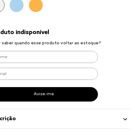
r
a 
crição