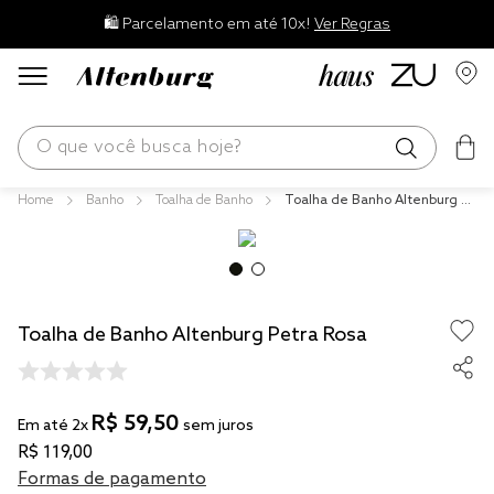
🛍️ Parcelamento em até 10x!
Ver Regras
O que você busca hoje?
Banho
Toalha de Banho
Toalha de Banho Altenburg P
os mais buscados
etra Rosa
blend
edredom
Toalha de Banho Altenburg Petra Rosa
fronha
jogos cama
travesseiro
R$
59
,
50
Em até
2
x
sem juros
R$
119
,
00
tencel
Formas de pagamento
solteiro king