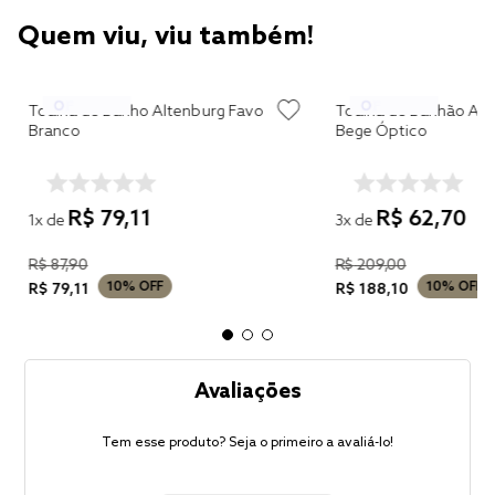
Quem viu, viu também!
Toalha de Banho Altenburg Favo
Toalha de Banhão Alt
Branco
Bege Óptico
R$
79
,
11
R$
62
,
70
1
x de
3
x de
R$
87
,
90
R$
209
,
00
10%
OFF
10%
OFF
R$
79
,
11
R$
188
,
10
Avaliações
Tem esse produto? Seja o primeiro a avaliá-lo!