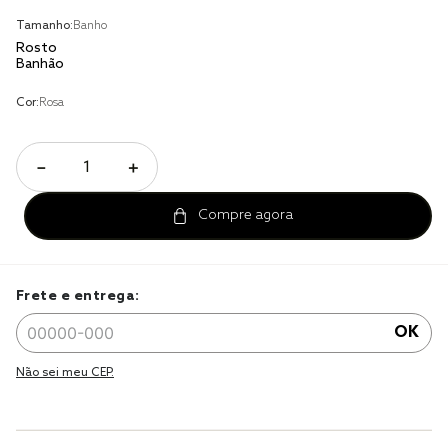
Tamanho:
Banho
cobre leito
Rosto
Banhão
cobertor
Cor:
Rosa
jogo cama casal
－
＋
Frete e entrega:
OK
Não sei meu CEP.