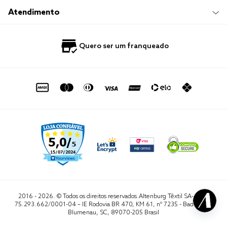
Trabalhe Conosco
Compre e Retire em Loja
Hotelaria
Atendimento
Nossas Lojas
Perguntas Frequentes
Quero Revender
Blog
Fale Conosco
Quero ser um franqueado
Política de Privacidade
Quero Importar
0800 729 1588
Quero ser um franqueado
Termo de Uso
Portal do Lojista
de seg. à sex. das 8h às 16h50
sac@altenburg.com.br
2016 - 2026. © Todos os direitos reservados.Altenburg Têxtil SA- CNPJ
75.293.662/0001-04 – IE Rodovia BR 470, KM 61, nº 7235 - Badenfurt,
Blumenau, SC, 89070-205 Brasil