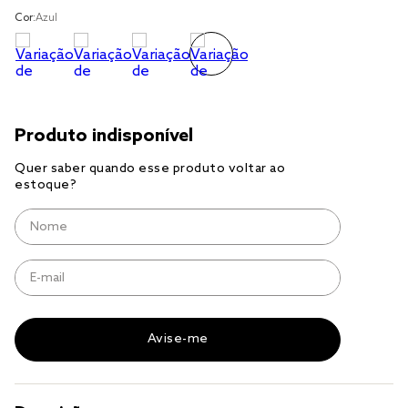
Cor:
Azul
cobre leito
cobertor
jogo cama casal