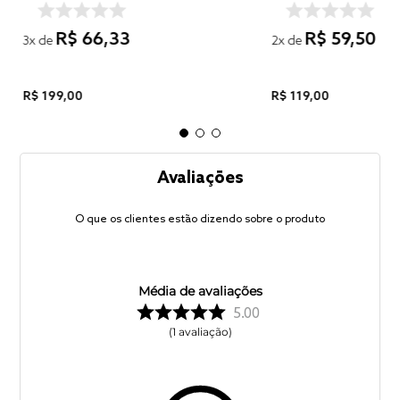
R$
66
,
33
R$
59
,
50
3
x de
2
x de
R$
199
,
00
R$
119
,
00
Avaliações
O que os clientes estão dizendo sobre o produto
Média de avaliações
5.00
1
avaliação