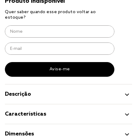
cobre leito
cobertor
jogo cama casal
Descrição
Características
Dimensões