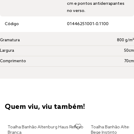
cm e pontos antiderrapantes
no verso.
Código
01446251001-0.1100
Gramatura
800 g/m²
Largura
50cm
Comprimento
70cm
Quem viu, viu também!
Toalha Banhão Altenburg Haus Reflexo
Toalha Banhão Altenb
Branca
Bege Instinto