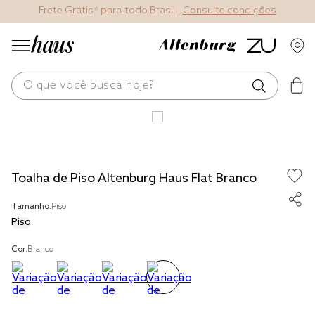
Frete Grátis* para todo Brasil |
Consulte condições
O que você busca hoje?
os mais buscados
blend
Toalha de Piso Altenburg Haus Flat Branco
edredom
fronha
Tamanho:
Piso
Piso
travesseiro
Cor:
Branco
jogos cama
tencel
solteiro king