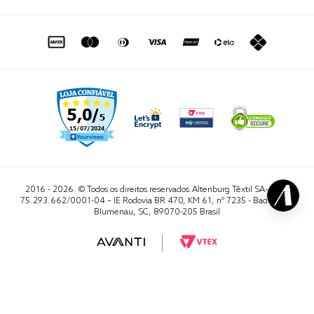
de seg. à sex. das 8h às 16h50
sac@altenburg.com.br
2016 - 2026. © Todos os direitos reservados.Altenburg Têxtil SA- CNPJ
75.293.662/0001-04 – IE Rodovia BR 470, KM 61, nº 7235 - Badenfurt,
Blumenau, SC, 89070-205 Brasil
RA 1000