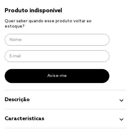
cobre leito
cobertor
jogo cama casal
Descrição
Características