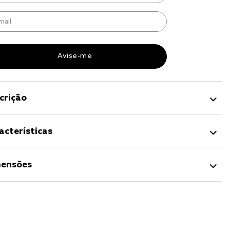
to
r
a 
crição
acterísticas
ensões