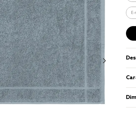
8
º
cobre lei
9
º
coberto
10
º
jogo cam
casal
Des
Car
Dim