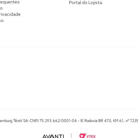
requentes
Portal do Lojista
co
Privacidade
so
Altenburg Têxtil SA- CNPJ 75.293.662/0001-04 – IE Rodovia BR 470, KM 61, nº 723