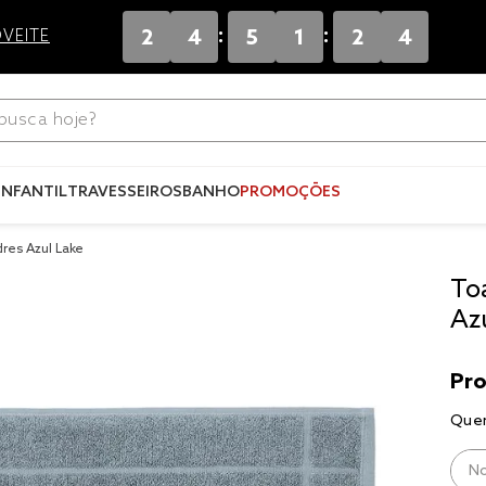
:
:
2
4
5
1
2
4
VEITE
ca hoje?
Termos mais
buscados
INFANTIL
TRAVESSEIROS
BANHO
PROMOÇÕES
1
º
blend
res Azul Lake
2
º
edredo
To
3
º
fronha
Az
4
º
jogos c
5
º
travesse
6
º
solteiro 
king
7
º
tencel