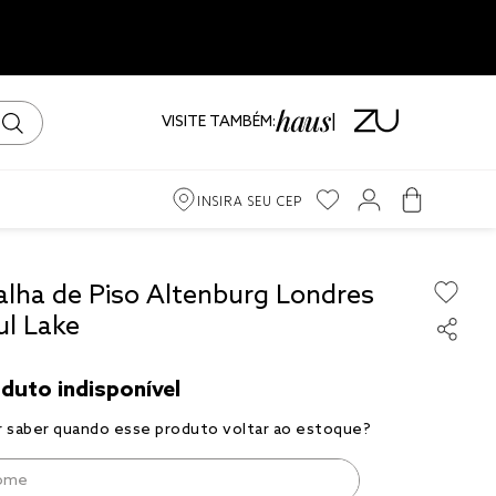
VISITE TAMBÉM:
INSIRA SEU CEP
m
alha de Piso Altenburg Londres
ul Lake
ama
iro