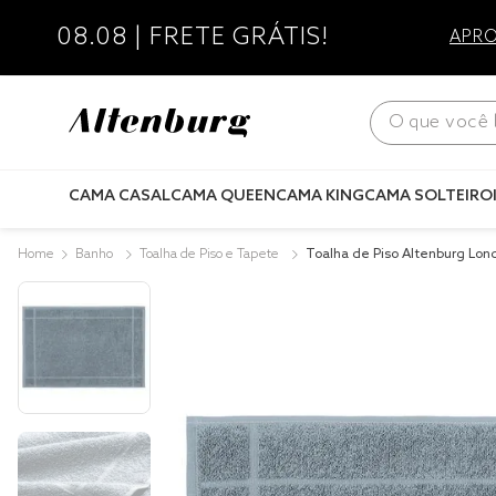
08.08 | FRETE GRÁTIS!
APRO
O que você bus
CAMA CASAL
CAMA QUEEN
CAMA KING
CAMA SOLTEIRO
Banho
Toalha de Piso e Tapete
Toalha de Piso Altenburg Lond