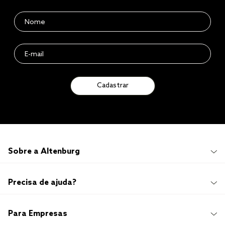
Cadastrar
Sobre a Altenburg
Institucional
Precisa de ajuda?
Quem Somos
100 anos de história
Imprensa
Promoções e Regulamentos
Para Empresas
Sustentabilidade
Frete e Entrega