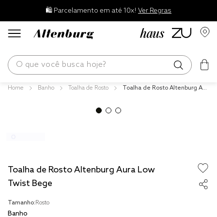
🛍️ Parcelamento em até 10x!
Ver Regras
O que você busca hoje?
Banho
Toalha de Rosto
Toalha de Rosto Altenburg Aur
os mais buscados
a Low Twist Bege
blend
edredom
fronha
travesseiro
Toalha de Rosto Altenburg Aura Low
jogos cama
Twist Bege
tencel
Tamanho:
Rosto
Banho
solteiro king