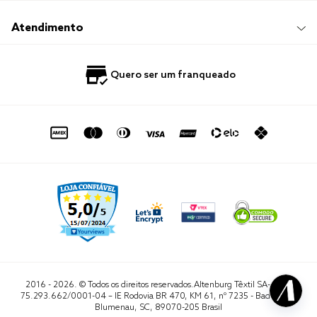
Responsabilidade Social
Trocas e Devoluções
Trabalhe Conosco
Compre e Retire em Loja
Hotelaria
Atendimento
Nossas Lojas
Perguntas Frequentes
Quero Revender
Blog
Fale Conosco
Quero ser um franqueado
Política de Privacidade
Quero Importar
0800 729 1588
Quero ser um franqueado
Termo de Uso
Portal do Lojista
de seg. à sex. das 8h às 16h50
sac@altenburg.com.br
2016 - 2026. © Todos os direitos reservados.Altenburg Têxtil SA- CNPJ
75.293.662/0001-04 – IE Rodovia BR 470, KM 61, nº 7235 - Badenfurt,
Blumenau, SC, 89070-205 Brasil