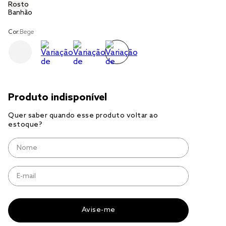
Rosto
Banhão
cobre leito
Cor:
Bege
cobertor
jogo cama casal