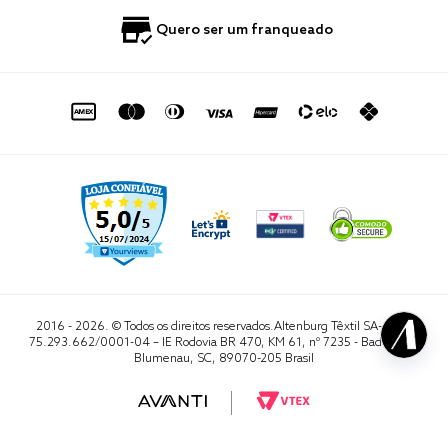
Política de Privacidade
Quero Importar
0800 729 1588
Quero ser um franqueado
Termo de Uso
Portal do Lojista
de seg. à sex. das 8h às 16h50
sac@altenburg.com.br
2016 - 2026. © Todos os direitos reservados.Altenburg Têxtil SA- CNPJ
75.293.662/0001-04 – IE Rodovia BR 470, KM 61, nº 7235 - Badenfurt,
Blumenau, SC, 89070-205 Brasil