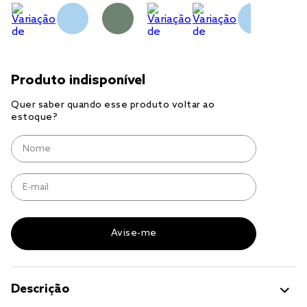
jogo cama
jogo cama casal
Descrição