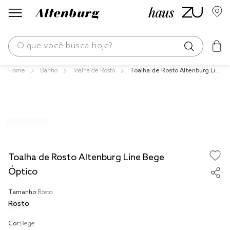
O que você busca hoje?
Banho
Toalha de Rosto
Toalha de Rosto Altenburg Lin
os mais buscados
e Bege Óptico
blend
edredom
fronha
jogos cama
Toalha de Rosto Altenburg Line Bege
travesseiro
Óptico
tencel
Tamanho:
Rosto
Rosto
solteiro king
Cor:
Bege
cobre leito