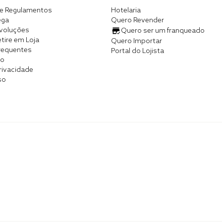
e Regulamentos
Hotelaria
ega
Quero Revender
evoluções
Quero ser um franqueado
tire em Loja
Quero Importar
requentes
Portal do Lojista
co
Privacidade
so