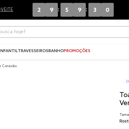
:
:
2
9
5
9
3
0
VEITE
ca hoje?
Termos mais
buscados
INFANTIL
TRAVESSEIROS
BANHO
PROMOÇÕES
1
º
blend
de Conexão
2
º
edredo
3
º
fronha
4
º
jogos c
To
5
º
travesse
Ve
6
º
solteiro 
Tama
king
Rost
7
º
tencel