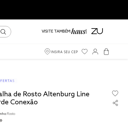
VISITE TAMBÉM:
INSIRA SEU CEP
m
ama
alha de Rosto Altenburg Line
iro
rde Conexão
nho:
Rosto
o