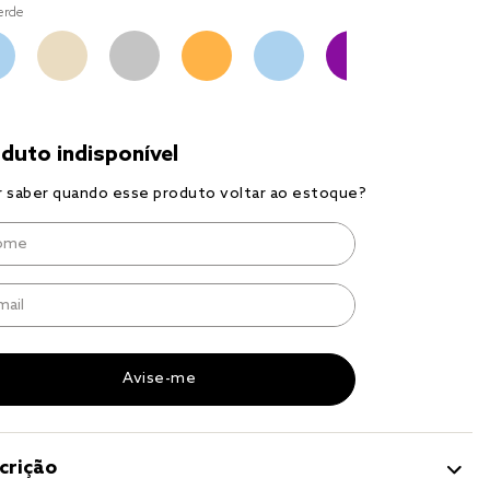
to
erde
r
a 
crição