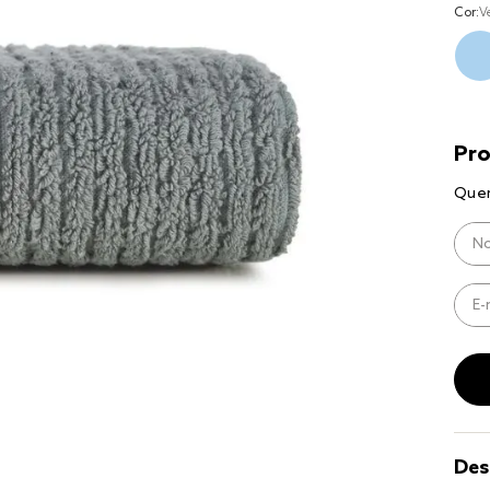
8
º
cobre lei
Cor:
V
9
º
coberto
10
º
jogo cam
casal
Des