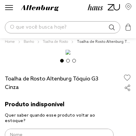
O que você busca hoje?
Banho
Toalha de Rosto
Toalha de Rosto Altenburg Tó
os mais buscados
quio G3 Cinza
blend
edredom
Toalha de Rosto Altenburg Tóquio G3
fronha
Cinza
jogos cama
travesseiro
tencel
solteiro king
cobre leito