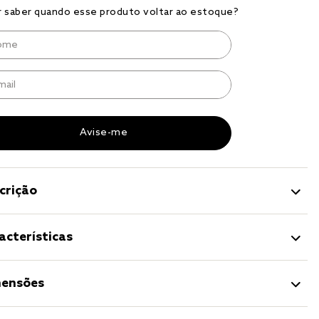
r
a 
crição
acterísticas
ensões