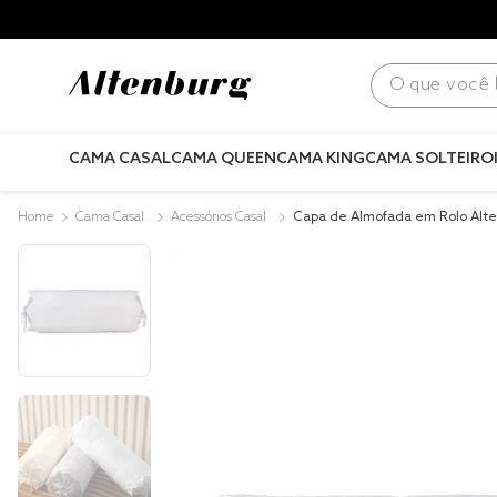
para todo Brasil! |
Consulte condições
.
O que você bus
CAMA CASAL
CAMA QUEEN
CAMA KING
CAMA SOLTEIRO
Cama Casal
Acessórios Casal
Capa de Almofada em Rolo Alt
em Cetim 300 Fios 15cm x 40cm