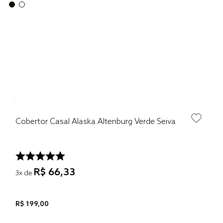
Cobertor Casal Alaska Altenburg Verde Seiva
R$
66
,
33
3
x de
R$
199
,
00