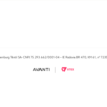
Altenburg Têxtil SA- CNPJ 75.293.662/0001-04 – IE Rodovia BR 470, KM 61, nº 723
RA 1000