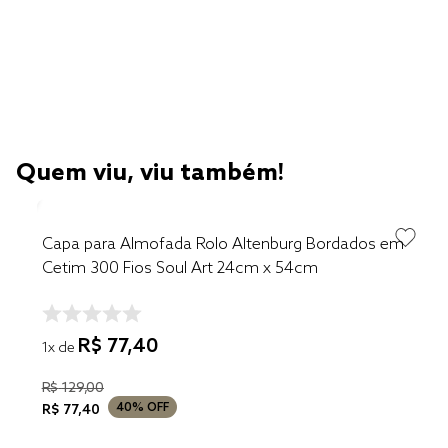
Quem viu, viu também!
Capa para Almofada Rolo Altenburg Bordados em
Cetim 300 Fios Soul Art 24cm x 54cm
R$
77
,
40
1
x de
R$
129
,
00
40%
OFF
R$
77
,
40