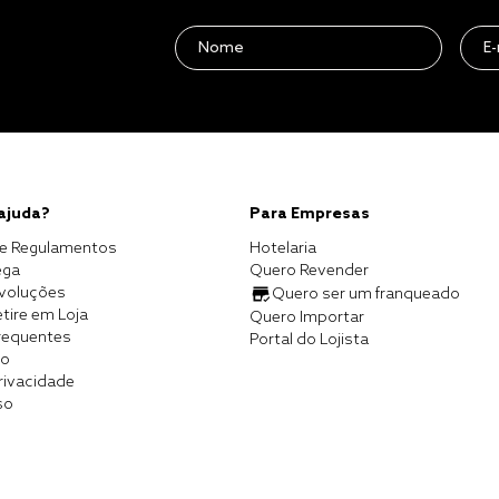
 ajuda?
Para Empresas
e Regulamentos
Hotelaria
ega
Quero Revender
evoluções
Quero ser um franqueado
tire em Loja
Quero Importar
requentes
Portal do Lojista
co
Privacidade
so