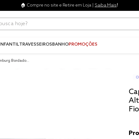
!
🏠 Compre no site e Retire em Loja |
Saiba Mais
ca hoje?
Termos mais
buscados
INFANTIL
TRAVESSEIROS
BANHO
PROMOÇÕES
1
º
blend
enburg Bordados
2
º
edredo
 Artisan
3
º
fronha
4
º
travesse
Ca
5
º
jogos c
Al
Fi
6
º
tencel
7
º
solteiro 
king
8
º
cobre lei