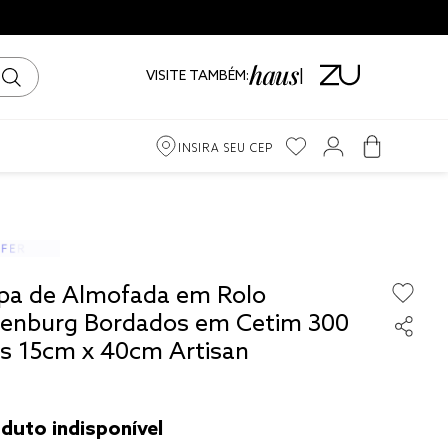
VISITE TAMBÉM:
INSIRA SEU CEP
m
iro
pa de Almofada em Rolo
ama
tenburg Bordados em Cetim 300
os 15cm x 40cm Artisan
to