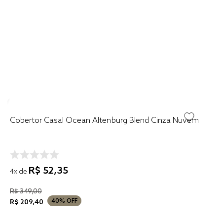
Cobertor Casal Ocean Altenburg Blend Cinza Nuvem
R$
52
,
35
4
x de
R$
349
,
00
40%
OFF
R$
209
,
40