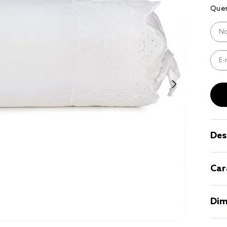
9
º
coberto
10
º
jogo cam
casal
Des
Car
Dim