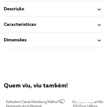
Descrição
Características
Dimensões
Quem viu, viu também!
Edredom Casal Altenburg Malha Fio
Edredom Casal Alten
Penteado Azul Minimal
200 Fios Liliflora