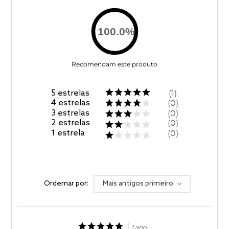
100.0
%
Recomendam este produto
5
estrelas
1
4
estrelas
0
3
estrelas
0
2
estrelas
0
1
estrela
0
Ordernar por:
Mais antigos primeiro
1 ano