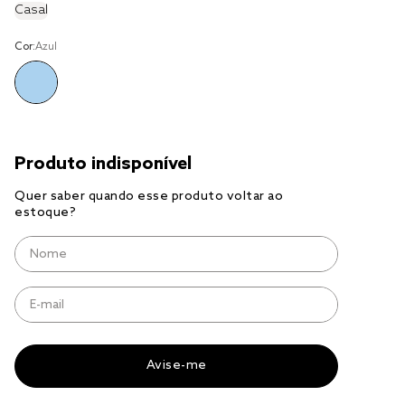
Casal
cobre leito
Cor:
Azul
cobertor
jogo cama casal