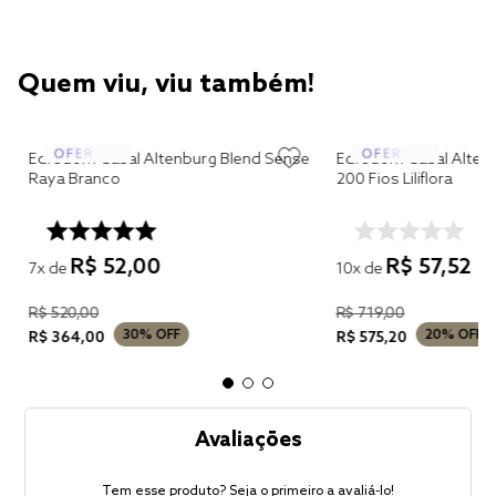
Quem viu, viu também!
x
Edredom Casal Altenburg Blend Sense
Edredom Casal Alten
Raya Branco
200 Fios Liliflora
R$
52
,
00
R$
57
,
52
7
x de
10
x de
R$
520
,
00
R$
719
,
00
30%
OFF
20%
OFF
R$
364
,
00
R$
575
,
20
Avaliações
Tem esse produto? Seja o primeiro a avaliá-lo!