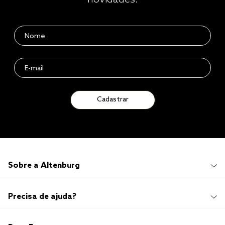
novidades.
Cadastrar
Sobre a Altenburg
Institucional
Precisa de ajuda?
Quem Somos
100 anos de história
Imprensa