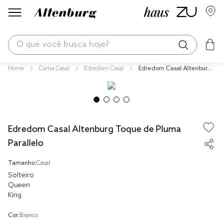
O que você busca hoje?
Cama Casal
Edredom Casal
Edredom Casal Altenburg
os mais buscados
Toque de Pluma Parallelo
blend
edredom
Edredom Casal Altenburg Toque de Pluma
fronha
Parallelo
jogos cama
Tamanho:
Casal
travesseiro
Solteiro
tencel
Queen
King
solteiro king
Cor:
Branco
cobre leito