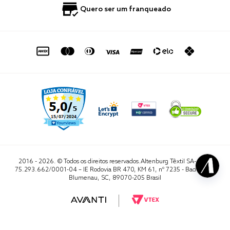
Política de Privacidade
Quero Importar
0800 729 1588
Quero ser um franqueado
Termo de Uso
Portal do Lojista
de seg. à sex. das 8h às 16h50
sac@altenburg.com.br
2016 - 2026. © Todos os direitos reservados.Altenburg Têxtil SA- CNPJ
75.293.662/0001-04 – IE Rodovia BR 470, KM 61, nº 7235 - Badenfurt,
Blumenau, SC, 89070-205 Brasil