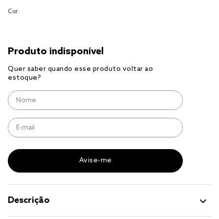
Cor:
cobre leito
cobertor
jogo cama casal
Descrição