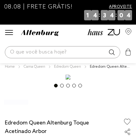
08.08 | FRETE GRÁTIS!
APROVEITE
:
:
1
4
3
4
0
4
O que você busca hoje?
Cama Queen
Edredom Queen
Edredom Queen Altenb
os mais buscados
urg Toque Acetinado A
rbor
blend
edredom
fronha
jogos cama
Edredom Queen Altenburg Toque
travesseiro
Acetinado Arbor