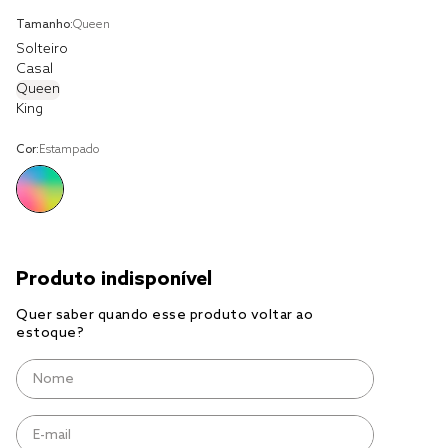
solteiro king
Tamanho:
Queen
tencel
Solteiro
Casal
cobre leito
Queen
King
cobertor
jogo cama casal
Cor:
Estampado