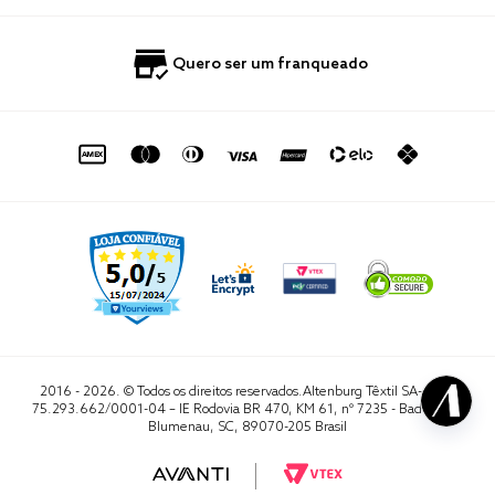
Nossas Lojas
Perguntas Frequentes
Quero Revender
Blog
Fale Conosco
Quero ser um franqueado
Política de Privacidade
Quero Importar
0800 729 1588
Quero ser um franqueado
Termo de Uso
Portal do Lojista
de seg. à sex. das 8h às 16h50
sac@altenburg.com.br
2016 - 2026. © Todos os direitos reservados.Altenburg Têxtil SA- CNPJ
75.293.662/0001-04 – IE Rodovia BR 470, KM 61, nº 7235 - Badenfurt,
Blumenau, SC, 89070-205 Brasil