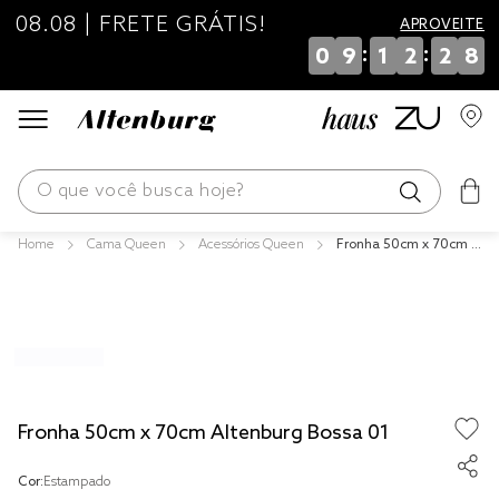
08.08 | FRETE GRÁTIS!
APROVEITE
:
:
0
9
1
2
2
8
O que você busca hoje?
Cama Queen
Acessórios Queen
Fronha 50cm x 70cm A
os mais buscados
ltenburg Bossa 01
blend
fronha
edredom
jogos cama
Fronha 50cm x 70cm Altenburg Bossa 01
travesseiro
Cor:
Estampado