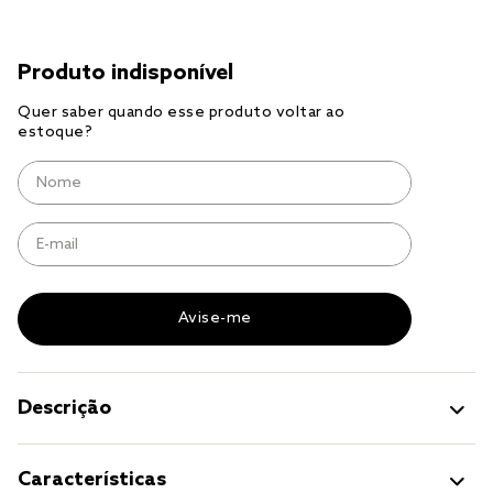
tencel
solteiro king
cobre leito
jogo cama
jogo cama casal
Descrição
Características