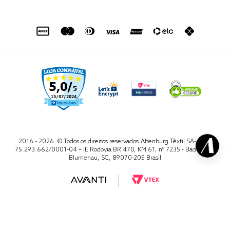
de seg. à sex. das 8h às 16h50
sac@altenburg.com.br
2016 - 2026. © Todos os direitos reservados.Altenburg Têxtil SA- CNPJ
75.293.662/0001-04 – IE Rodovia BR 470, KM 61, nº 7235 - Badenfurt,
Blumenau, SC, 89070-205 Brasil
RA 1000