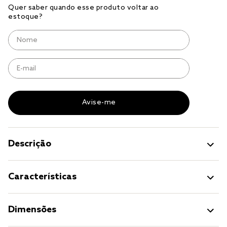
cobre leito
cobertor
jogo cama casal
Descrição
Características
Dimensões