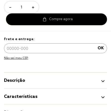
jogo cama
－
＋
jogo cama casal
Frete e entrega:
OK
Não sei meu CEP.
Descrição
Características