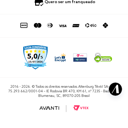
0800 729 1588
Quero ser um franqueado
Termo de Uso
Portal do Lojista
de seg. à sex. das 8h às 16h50
sac@altenburg.com.br
2016 - 2026. © Todos os direitos reservados.Altenburg Têxtil SA- CNPJ
75.293.662/0001-04 – IE Rodovia BR 470, KM 61, nº 7235 - Badenfurt,
Blumenau, SC, 89070-205 Brasil