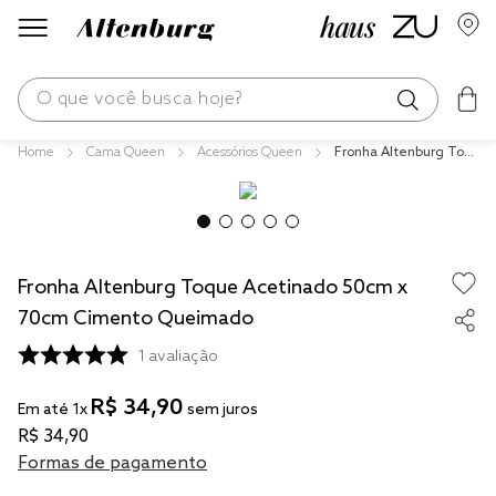
O que você busca hoje?
Cama Queen
Acessórios Queen
Fronha Altenburg Toq
os mais buscados
ue Acetinado 50cm x
70cm Cimento Queim
blend
ado
fronha
Fronha Altenburg Toque Acetinado 50cm x
edredom
70cm Cimento Queimado
jogos cama
1
avaliação
travesseiro
R$
34
,
90
tencel
Em até
1
x
sem juros
R$
34
,
90
solteiro king
Formas de pagamento
cobre leito