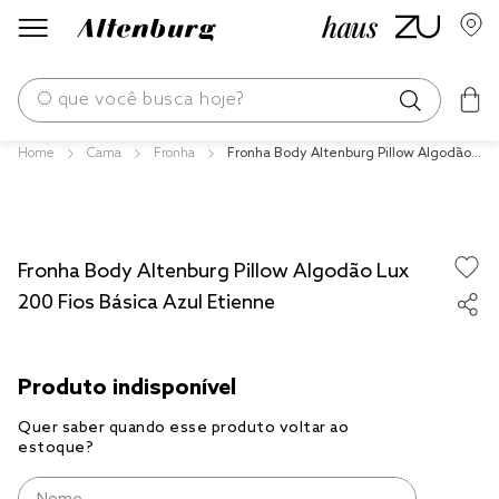
O que você busca hoje?
Cama
Fronha
Fronha Body Altenburg Pillow Algodão L
os mais buscados
ux 200 Fios Básica Azul Etienne
blend
fronha
Fronha Body Altenburg Pillow Algodão Lux
edredom
200 Fios Básica Azul Etienne
jogos cama
travesseiro
tencel
solteiro king
cobre leito