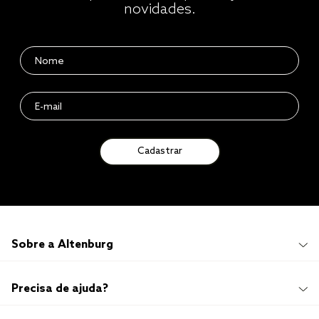
novidades.
Cadastrar
Sobre a Altenburg
Institucional
Precisa de ajuda?
Quem Somos
100 anos de história