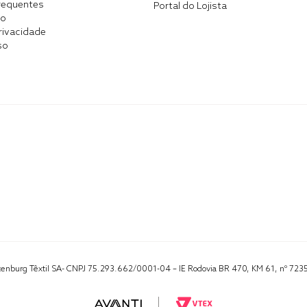
requentes
Portal do Lojista
co
Privacidade
so
Altenburg Têxtil SA- CNPJ 75.293.662/0001-04 – IE Rodovia BR 470, KM 61, nº 723