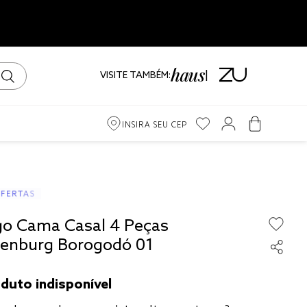
VISITE TAMBÉM:
INSIRA SEU CEP
ama
go Cama Casal 4 Peças
iro
tenburg Borogodó 01