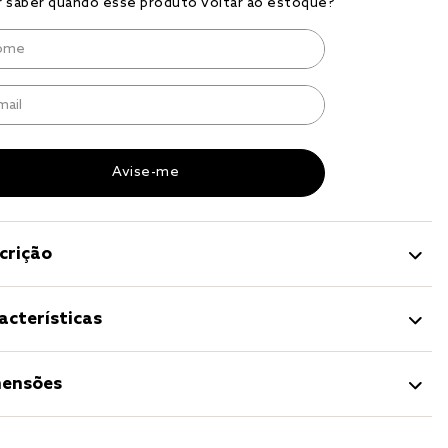
to
ma
a 
crição
acterísticas
ensões