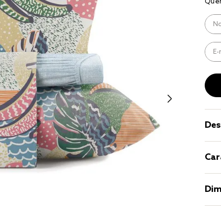
8
º
cobre lei
9
º
jogo ca
10
º
jogo cam
casal
Des
Car
Dim