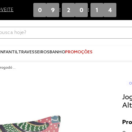
:
:
0
9
2
0
1
4
VEITE
ca hoje?
Termos mais
buscados
INFANTIL
TRAVESSEIROS
BANHO
PROMOÇÕES
1
º
blend
orogodó 0
2
º
fronha
3
º
edredom
4
º
jogos c
Jo
5
º
travesse
Al
6
º
tencel
7
º
solteiro 
king