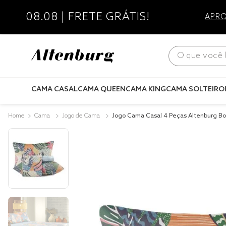
08.08 | FRETE GRÁTIS!
APRO
O que você bus
CAMA CASAL
CAMA QUEEN
CAMA KING
CAMA SOLTEIRO
Cama
Jogo de Cama
Jogo Cama Casal 4 Peças Altenburg B
1