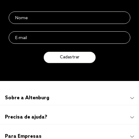
Cadastrar
Sobre a Altenburg
Institucional
Precisa de ajuda?
Quem Somos
100 anos de história
Imprensa
Promoções e Regulamentos
Para Empresas