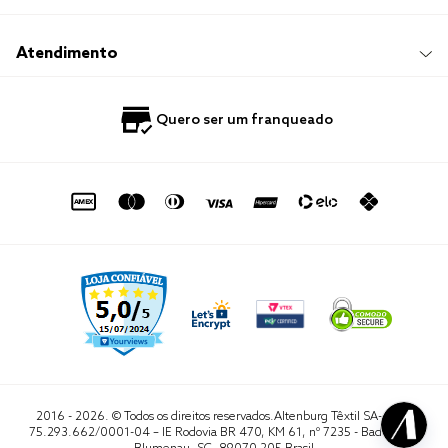
Sustentabilidade
Frete e Entrega
Responsabilidade Social
Trocas e Devoluções
Trabalhe Conosco
Compre e Retire em Loja
Hotelaria
Atendimento
Nossas Lojas
Perguntas Frequentes
Quero Revender
Blog
Fale Conosco
Quero ser um franqueado
Política de Privacidade
Quero Importar
0800 729 1588
Quero ser um franqueado
Termo de Uso
Portal do Lojista
de seg. à sex. das 8h às 16h50
sac@altenburg.com.br
2016 - 2026. © Todos os direitos reservados.Altenburg Têxtil SA- CNPJ
75.293.662/0001-04 – IE Rodovia BR 470, KM 61, nº 7235 - Badenfurt,