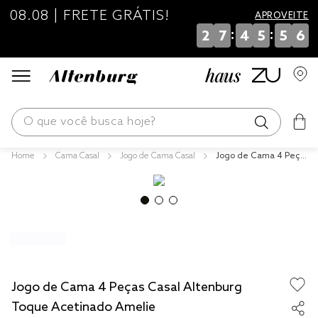
08.08 | FRETE GRÁTIS!
APROVEITE
:
:
2
7
4
5
5
5
O que você busca hoje?
Cama Casal
Jogo de Cama Casal
Jogo de Cama 4 Peça
os mais buscados
s Casal Altenburg Toq
ue Acetinado Amelie
blend
edredom
fronha
jogos cama
Jogo de Cama 4 Peças Casal Altenburg
travesseiro
Toque Acetinado Amelie