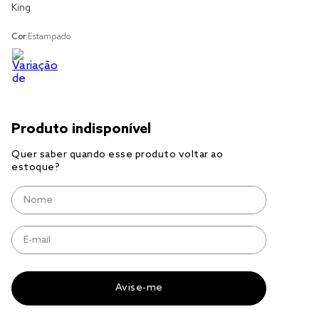
King
jogo cama
Cor:
Estampado
jogo cama casal