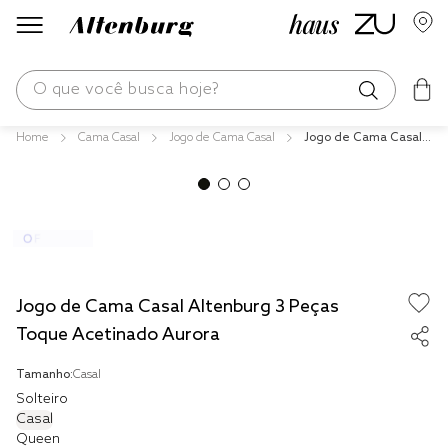
O que você busca hoje?
Cama Casal
Jogo de Cama Casal
Jogo de Cama Casal
os mais buscados
Altenburg 3 Peças To
que Acetinado Aurora
blend
edredom
fronha
jogos cama
Jogo de Cama Casal Altenburg 3 Peças
travesseiro
Toque Acetinado Aurora
solteiro king
Tamanho:
Casal
Solteiro
cobre leito
Casal
Queen
tencel