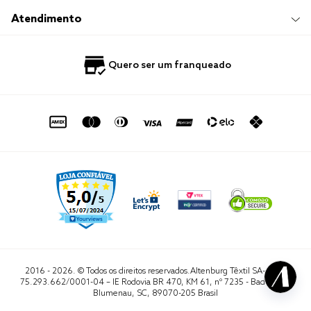
Trocas e Devoluções
Trabalhe Conosco
Compre e Retire em Loja
Hotelaria
Atendimento
Nossas Lojas
Perguntas Frequentes
Quero Revender
Blog
Fale Conosco
Quero ser um franqueado
Política de Privacidade
Quero Importar
0800 729 1588
Quero ser um franqueado
Termo de Uso
Portal do Lojista
de seg. à sex. das 8h às 16h50
sac@altenburg.com.br
2016 - 2026. © Todos os direitos reservados.Altenburg Têxtil SA- CNPJ
75.293.662/0001-04 – IE Rodovia BR 470, KM 61, nº 7235 - Badenfurt,
Blumenau, SC, 89070-205 Brasil