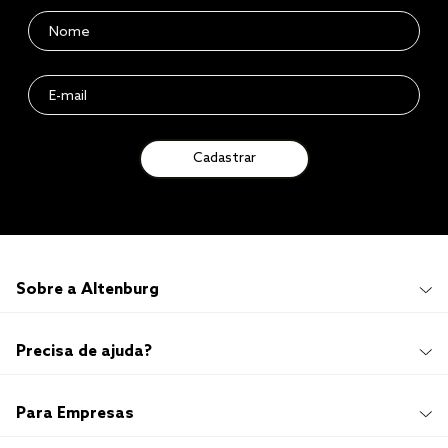
Cadastrar
Sobre a Altenburg
Institucional
Precisa de ajuda?
Quem Somos
100 anos de história
Imprensa
Promoções e Regulamentos
Para Empresas
Sustentabilidade
Frete e Entrega
Responsabilidade Social