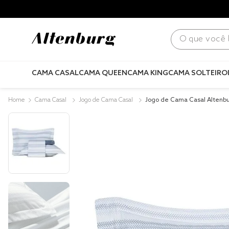
para todo Brasil! |
Consulte condições
.
O que você bus
CAMA CASAL
CAMA QUEEN
CAMA KING
CAMA SOLTEIRO
Cama Casal
Jogo de Cama Casal
Jogo de Cama Casal Altenb
cetinado Diretrix