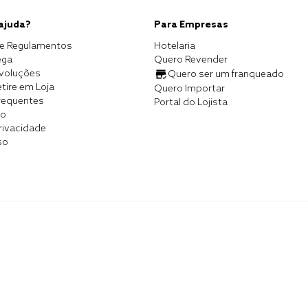
 ajuda?
Para Empresas
e Regulamentos
Hotelaria
ega
Quero Revender
evoluções
Quero ser um franqueado
tire em Loja
Quero Importar
requentes
Portal do Lojista
co
Privacidade
so