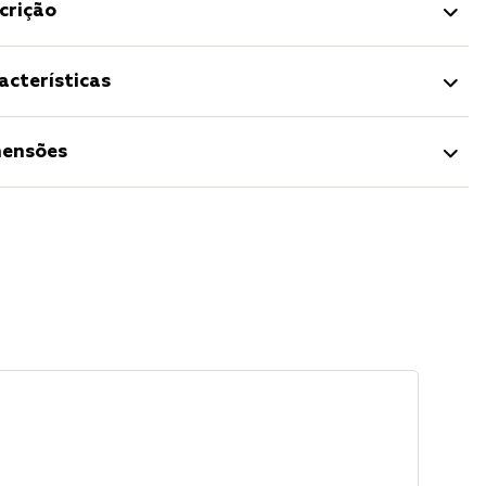
crição
acterísticas
ensões