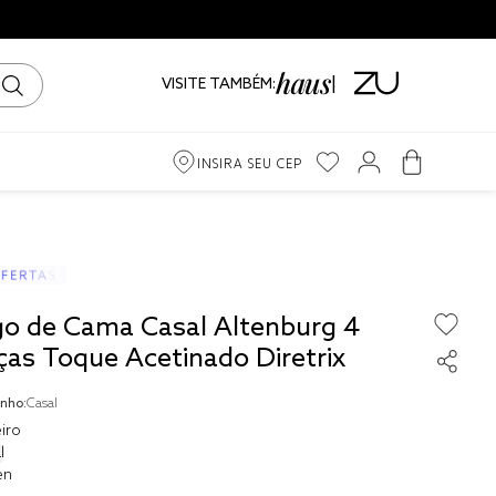
VISITE TAMBÉM:
INSIRA SEU CEP
m
iro
go de Cama Casal Altenburg 4
ama
ças Toque Acetinado Diretrix
nho:
Casal
iro
l
to
en