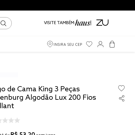
VISITE TAMBÉM:
INSIRA SEU CEP
m
ama
go de Cama King 3 Peças
iro
tenburg Algodão Lux 200 Fios
llant
to
R$
53
,
20