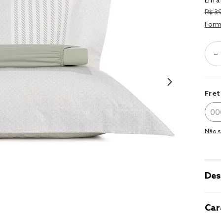
Em a
9
º
coberto
R$
3
10
º
jogo cam
Form
casal
－
Fret
Não s
Des
Car