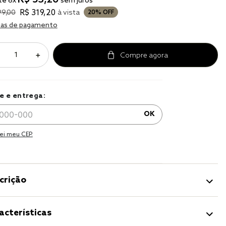
té
6
x
sem juros
r
R$
319
,
20
99
,
00
à vista
20%
OFF
a 
as de pagamento
＋
e e entrega:
OK
ei meu CEP.
crição
acterísticas