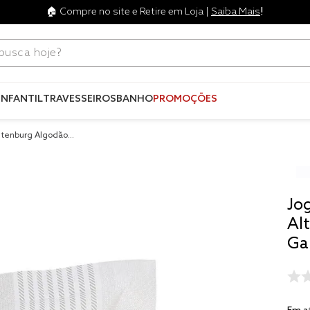
!
🏠 Compre no site e Retire em Loja |
Saiba Mais
ca hoje?
Termos mais
buscados
INFANTIL
TRAVESSEIROS
BANHO
PROMOÇÕES
1
º
blend
ltenburg Algodão L
2
º
edredo
3
º
fronha
4
º
jogos c
Jo
5
º
travesse
Al
Ga
6
º
tencel
7
º
solteiro 
king
8
º
cobre lei