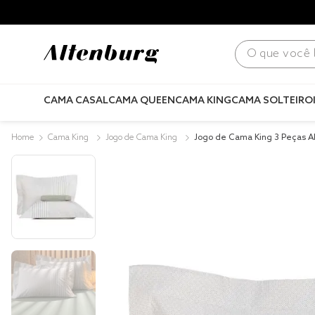
para todo Brasil! |
Consulte condições
.
O que você bus
CAMA CASAL
CAMA QUEEN
CAMA KING
CAMA SOLTEIRO
Cama King
Jogo de Cama King
Jogo de Cama King 3 Peças A
ux 200 Fios Gallant