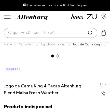
🛍️ Parcelamento em até 10x!
Ver Regras
O que você busca hoje?
Cama King
Jogo de Cama King
Jogo de Cama King 4 P
os mais buscados
eças Altenburg Blend
Malha Fresh Weather
blend
edredom
fronha
travesseiro
Jogo de Cama King 4 Peças Altenburg
jogos cama
Blend Malha Fresh Weather
tencel
solteiro king