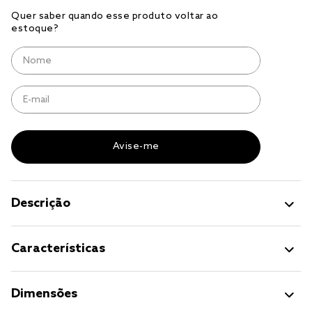
cobre leito
cobertor
jogo cama casal
Descrição
Características
Dimensões