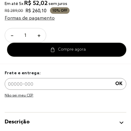
R$
52
,
02
Em até
5
x
sem juros
cobre leito
R$
260
,
10
R$
289
,
00
10%
OFF
Formas de pagamento
cobertor
jogo cama casal
－
＋
Frete e entrega:
OK
Não sei meu CEP.
Descrição