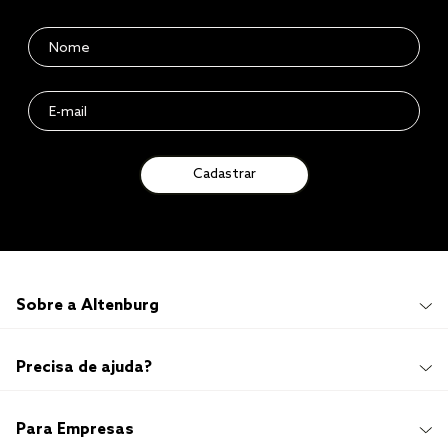
Cadastrar
Sobre a Altenburg
Institucional
Precisa de ajuda?
Quem Somos
100 anos de história
Imprensa
Promoções e Regulamentos
Para Empresas
Sustentabilidade
Frete e Entrega