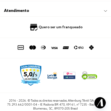
Responsabilidade Social
Trocas e Devoluções
Trabalhe Conosco
Compre e Retire em Loja
Hotelaria
Atendimento
Nossas Lojas
Perguntas Frequentes
Quero Revender
Blog
Fale Conosco
Quero ser um franqueado
Política de Privacidade
Quero Importar
0800 729 1588
Quero ser um franqueado
Termo de Uso
Portal do Lojista
de seg. à sex. das 8h às 16h50
sac@altenburg.com.br
2016 - 2026. © Todos os direitos reservados.Altenburg Têxtil SA- CNPJ
75.293.662/0001-04 – IE Rodovia BR 470, KM 61, nº 7235 - Badenfurt,
Blumenau, SC, 89070-205 Brasil