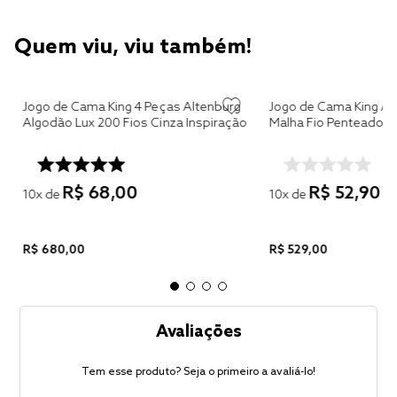
Quem viu, viu também!
Jogo de Cama King 4 Peças Altenburg
Jogo de Cama King Al
Algodão Lux 200 Fios Cinza Inspiração
Malha Fio Penteado 
R$
68
,
00
R$
52
,
90
10
x de
10
x de
R$
680
,
00
R$
529
,
00
Avaliações
Tem esse produto? Seja o primeiro a avaliá-lo!