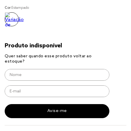
solteiro king
Cor:
Estampado
tencel
cobre leito
cobertor
jogo cama casal