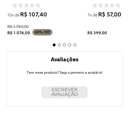
R$
107
,
40
R$
57
,
00
10
x de
7
x de
R$
1
.
790
,
00
40%
OFF
R$
1
.
074
,
00
R$
399
,
00
Avaliações
Tem esse produto? Seja o primeiro a avaliá-lo!
ESCREVER
AVALIAÇÃO