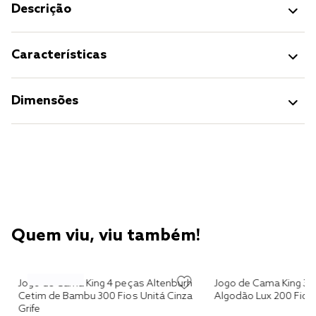
Descrição
Características
Dimensões
Quem viu, viu também!
Jogo de Cama King 4 peças Altenburh
Jogo de Cama King 3 
Cetim de Bambu 300 Fios Unitá Cinza
Algodão Lux 200 Fios
Grife