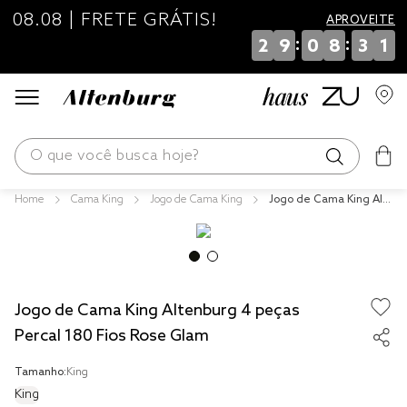
08.08 | FRETE GRÁTIS!
APROVEITE
:
:
2
9
0
8
3
1
O que você busca hoje?
Cama King
Jogo de Cama King
Jogo de Cama King Alt
os mais buscados
enburg 4 peças Percal
180 Fios Rose Glam
blend
edredom
Jogo de Cama King Altenburg 4 peças
fronha
Percal 180 Fios Rose Glam
jogos cama
Tamanho:
King
travesseiro
King