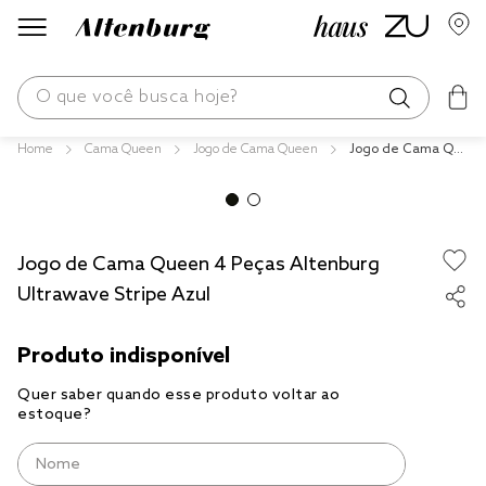
O que você busca hoje?
Cama Queen
Jogo de Cama Queen
Jogo de Cama Qu
os mais buscados
een 4 Peças Alten
burg Ultrawave Str
blend
ipe Azul
edredom
Jogo de Cama Queen 4 Peças Altenburg
fronha
Ultrawave Stripe Azul
jogos cama
travesseiro
tencel
solteiro king
cobre leito