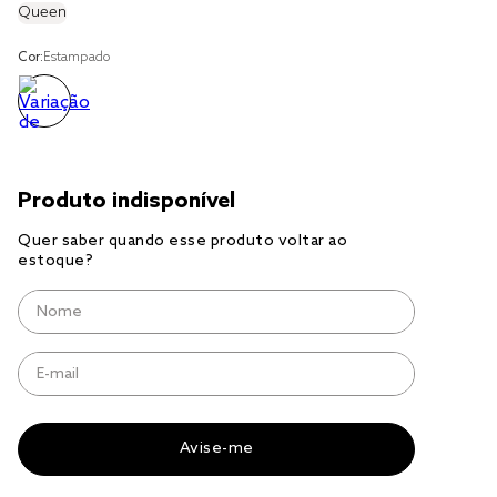
Queen
cobre leito
Cor:
Estampado
cobertor
jogo cama casal