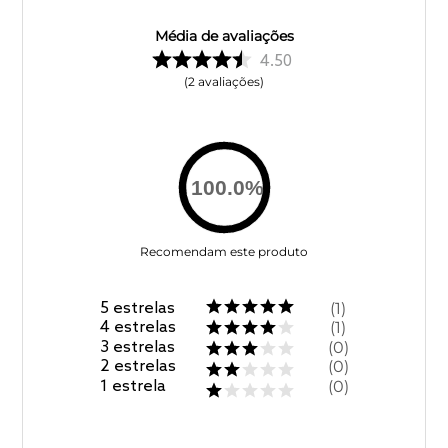
Média de avaliações
4.50
2
avaliações
100.0
%
Recomendam este produto
5
estrelas
1
4
estrelas
1
3
estrelas
0
2
estrelas
0
1
estrela
0