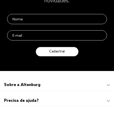
novidades.
Cadastrar
Sobre a Altenburg
Institucional
Precisa de ajuda?
Quem Somos
100 anos de história