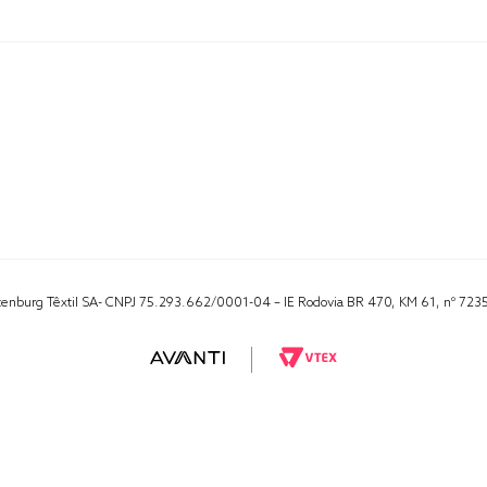
Altenburg Têxtil SA- CNPJ 75.293.662/0001-04 – IE Rodovia BR 470, KM 61, nº 723
RA 1000