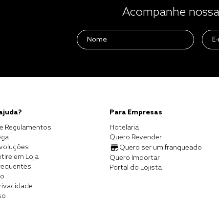
Acompanhe nossas
 ajuda?
Para Empresas
e Regulamentos
Hotelaria
ega
Quero Revender
evoluções
Quero ser um franqueado
tire em Loja
Quero Importar
requentes
Portal do Lojista
co
Privacidade
so