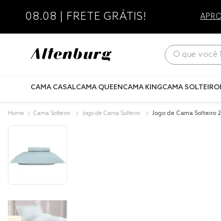
08.08 | FRETE GRÁTIS!
APRO
O que você bus
CAMA CASAL
CAMA QUEEN
CAMA KING
CAMA SOLTEIRO
Cama Solteiro
Jogo de Cama Solteiro
Jogo de Cama Solteiro 
ão Lux 200 Fios Azul Eti