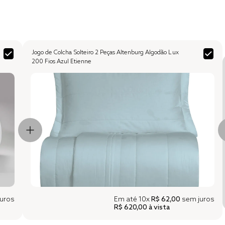
Jogo de Colcha Solteiro 2 Peças Altenburg Algodão Lux
200 Fios Azul Etienne
uros
Em até
10x
R$ 62,00
sem juros
R$ 620,00
à vista