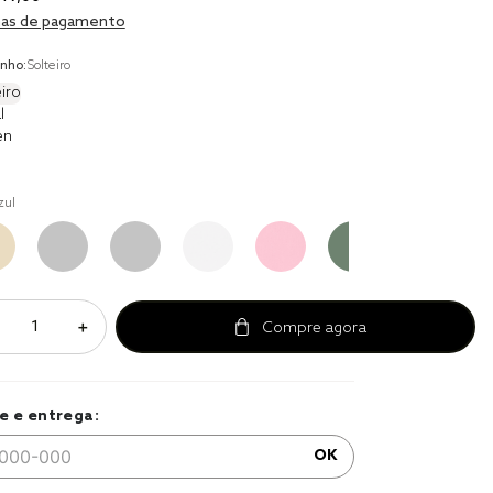
to
as de pagamento
r
nho:
Solteiro
a 
iro
l
en
zul
＋
e e entrega:
OK