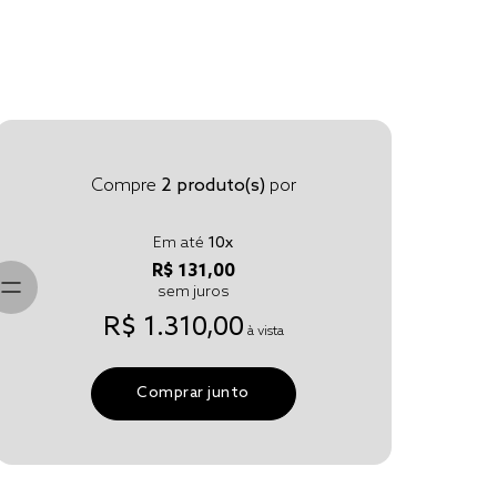
Compre
2
produto(s)
por
Em até
10
x
R$ 131,00
sem juros
R$ 1.310,00
à vista
Comprar junto