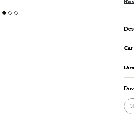
Não s
Des
Car
Dim
Dúv