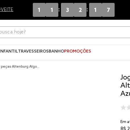
:
:
1
1
3
2
1
7
VEITE
ca hoje?
Termos mais
buscados
INFANTIL
TRAVESSEIROS
BANHO
PROMOÇÕES
1
º
blend
2 peças Altenburg Algod
2
º
edredo
enne
Jo
3
º
fronha
Al
4
º
jogos c
Az
5
º
travesse
6
º
solteiro 
king
Em a
7
º
tencel
R$
2