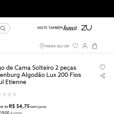
VISITE TAMBÉM:
INSIRA SEU CEP
m
go de Cama Solteiro 2 peças
tenburg Algodão Lux 200 Fios
ama
ul Etienne
iro
R$
54
,
75
té
4
x
sem juros
19
,
00
à vista