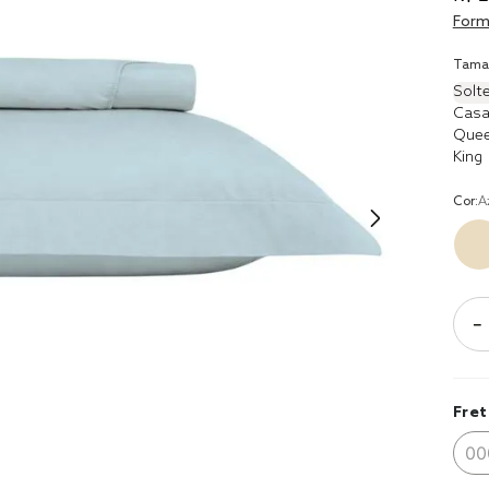
8
º
cobre lei
Form
9
º
coberto
Tama
10
º
jogo cam
Solte
casal
Casa
Que
King
Cor:
A
－
Fret