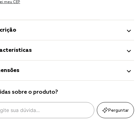
ei meu CEP.
crição
acterísticas
ensões
idas sobre o produto?
Perguntar