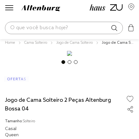
O que você busca hoje?
Cama Solteiro
Jogo de Cama Solteiro
Jogo de Cama Sol
os mais buscados
teiro 2 Peças Alte
nburg Bossa 04
blend
fronha
edredom
jogos cama
Jogo de Cama Solteiro 2 Peças Altenburg
travesseiro
Bossa 04
tencel
Tamanho:
Solteiro
solteiro king
Casal
Queen
cobre leito