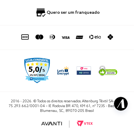
Blog
Fale Conosco
Quero ser um franqueado
Política de Privacidade
Quero Importar
0800 729 1588
Quero ser um franqueado
Termo de Uso
Portal do Lojista
de seg. à sex. das 8h às 16h50
sac@altenburg.com.br
2016 - 2026. © Todos os direitos reservados.Altenburg Têxtil SA- CNPJ
75.293.662/0001-04 – IE Rodovia BR 470, KM 61, nº 7235 - Badenfurt,
Blumenau, SC, 89070-205 Brasil