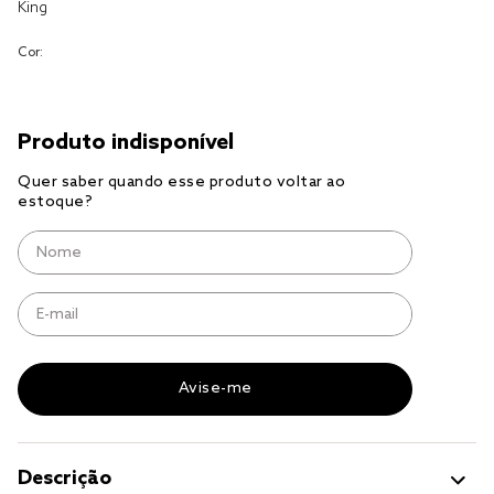
King
jogo cama
Cor:
jogo cama casal
Descrição