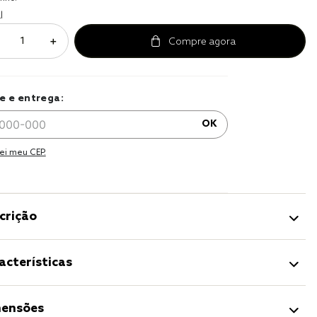
r
l
a 
＋
e e entrega:
OK
ei meu CEP.
crição
acterísticas
ensões