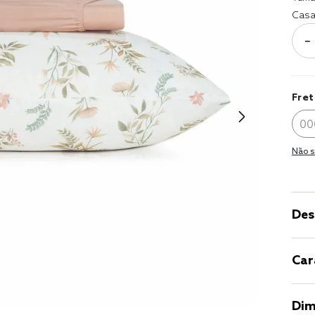
9
º
coberto
Casa
10
º
jogo cam
－
casal
Fret
Não s
Des
Car
Dim