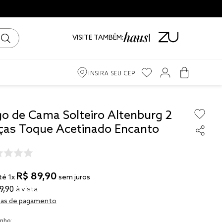
VISITE TAMBÉM:
INSIRA SEU CEP
m
go de Cama Solteiro Altenburg 2
ças Toque Acetinado Encanto
ama
iro
R$
89
,
90
té
1
x
sem juros
9
,
90
à vista
as de pagamento
to
nho: