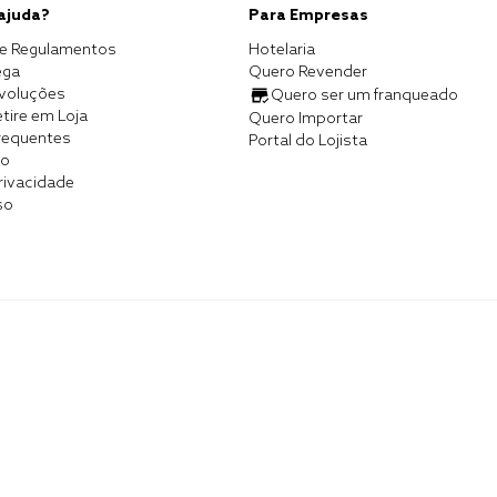
 ajuda?
Para Empresas
e Regulamentos
Hotelaria
ega
Quero Revender
evoluções
Quero ser um franqueado
tire em Loja
Quero Importar
requentes
Portal do Lojista
co
Privacidade
so