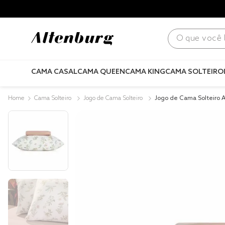
para todo Brasil! |
Consulte condições
.
O que você bus
CAMA CASAL
CAMA QUEEN
CAMA KING
CAMA SOLTEIRO
Cama Solteiro
Jogo de Cama Solteiro
Jogo de Cama Solteiro 
Acetinado Encanto