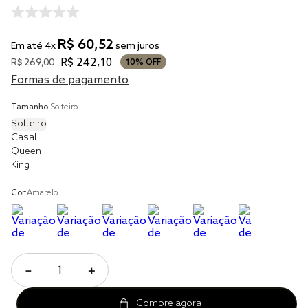
tencel
solteiro king
R$
60
,
52
Em até
4
x
sem juros
cobre leito
R$
242
,
10
R$
269
,
00
10%
OFF
jogo cama
Formas de pagamento
jogo cama casal
Tamanho:
Solteiro
Solteiro
Casal
Queen
King
Cor:
Amarelo
－
＋