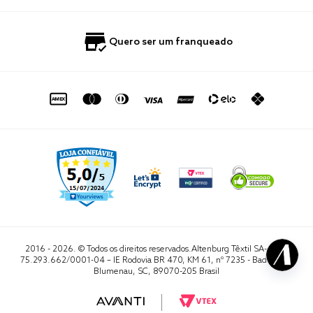
Nossas Lojas
Perguntas Frequentes
Quero Revender
Blog
Fale Conosco
Quero ser um franqueado
Política de Privacidade
Quero Importar
0800 729 1588
Quero ser um franqueado
Termo de Uso
Portal do Lojista
de seg. à sex. das 8h às 16h50
sac@altenburg.com.br
2016 - 2026. © Todos os direitos reservados.Altenburg Têxtil SA- CNPJ
75.293.662/0001-04 – IE Rodovia BR 470, KM 61, nº 7235 - Badenfurt,
Blumenau, SC, 89070-205 Brasil