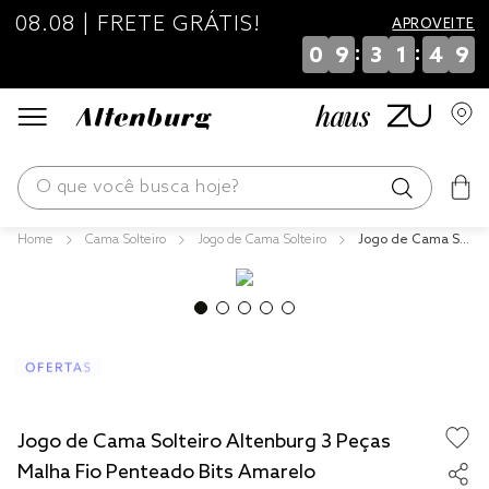
08.08 | FRETE GRÁTIS!
APROVEITE
:
:
0
9
3
1
4
9
O que você busca hoje?
Cama Solteiro
Jogo de Cama Solteiro
Jogo de Cama Sol
os mais buscados
teiro Altenburg 3
Peças Malha Fio P
blend
enteado Bits Ama
relo
fronha
edredom
jogos cama
Jogo de Cama Solteiro Altenburg 3 Peças
travesseiro
Malha Fio Penteado Bits Amarelo