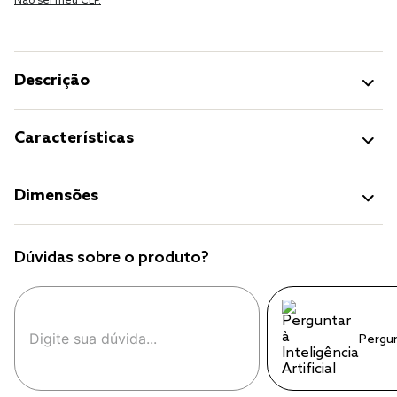
Não sei meu CEP.
Descrição
Características
Dimensões
Dúvidas sobre o produto?
Pergu