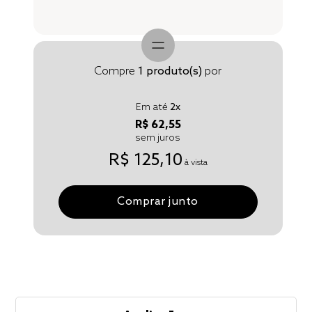
Compre
1
produto(s)
por
Em até
2
x
R$ 62,55
sem juros
R$ 125,10
à vista
Comprar junto