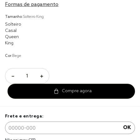
Formas de pagamento
cobre leito
Tamanho:
Solteiro King
cobertor
Solteiro
Casal
jogo cama casal
Queen
King
Cor:
Bege
－
＋
Frete e entrega:
OK