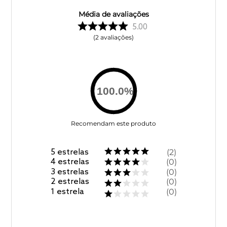
Média de avaliações
5.00
2
avaliações
100.0
%
Recomendam este produto
5
estrelas
2
4
estrelas
0
3
estrelas
0
2
estrelas
0
1
estrela
0