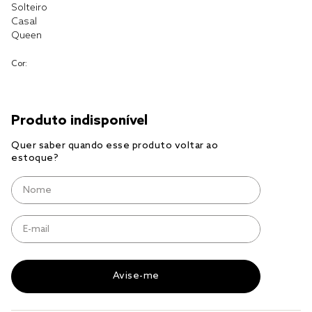
Solteiro
Casal
cobre leito
Queen
cobertor
Cor:
jogo cama casal