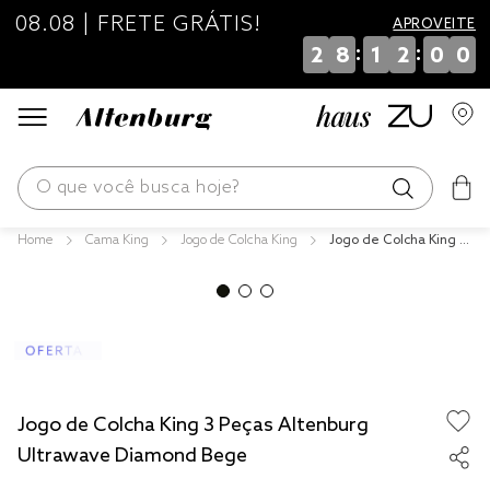
08.08 | FRETE GRÁTIS!
APROVEITE
:
:
2
8
1
2
0
0
O que você busca hoje?
Cama King
Jogo de Colcha King
Jogo de Colcha King 3
os mais buscados
Peças Altenburg Ultra
wave Diamond Bege
blend
edredom
fronha
jogos cama
Jogo de Colcha King 3 Peças Altenburg
travesseiro
Ultrawave Diamond Bege