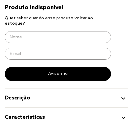
solteiro king
tencel
cobre leito
cobertor
jogo cama casal
Descrição
Características