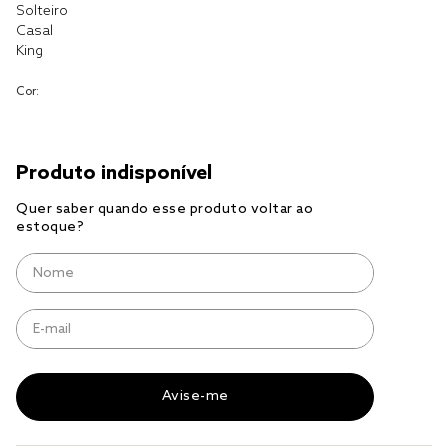
Solteiro
Casal
cobre leito
King
cobertor
Cor:
jogo cama casal