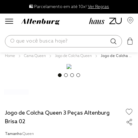
🛍️ Parcelamento em até 10x!
Ver Regras
O que você busca hoje?
Cama Queen
Jogo de Colcha Queen
Jogo de Colcha Q
os mais buscados
ueen 3 Peças Alte
nburg Brisa 02
blend
edredom
fronha
travesseiro
Jogo de Colcha Queen 3 Peças Altenburg
jogos cama
Brisa 02
tencel
Tamanho:
Queen
solteiro king