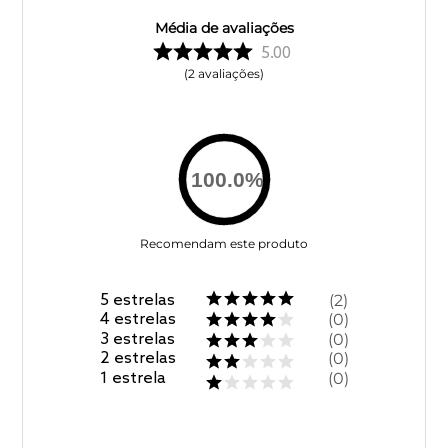
Média de avaliações
5.00
2
avaliações
100.0
%
Recomendam este produto
5
estrelas
2
4
estrelas
0
3
estrelas
0
2
estrelas
0
1
estrela
0