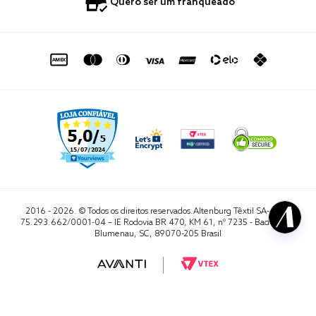
0800 729 1588
Quero ser um franqueado
Termo de Uso
Portal do Lojista
de seg. à sex. das 8h às 16h50
sac@altenburg.com.br
2016 - 2026. © Todos os direitos reservados.Altenburg Têxtil SA- CNPJ
75.293.662/0001-04 – IE Rodovia BR 470, KM 61, nº 7235 - Badenfurt,
Blumenau, SC, 89070-205 Brasil