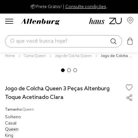
📦 Frete Grátis! |
Consulte condições
.
O que você busca hoje?
Cama Queen
Jogo de Colcha Queen
Jogo de Colcha Q
os mais buscados
ueen 3 Peças Alte
nburg Toque Acet
blend
inado Clara
edredom
Jogo de Colcha Queen 3 Peças Altenburg
fronha
Toque Acetinado Clara
travesseiro
Tamanho:
Queen
jogos cama
Solteiro
Casal
tencel
Queen
King
solteiro king