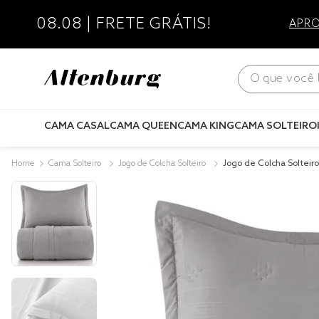
08.08 | FRETE GRÁTIS!
APRO
O que você bus
CAMA CASAL
CAMA QUEEN
CAMA KING
CAMA SOLTEIRO
Cama Solteiro
Jogo de Colcha Solteiro
Jogo de Colcha Solteir
e Acetinado Ultrawave 