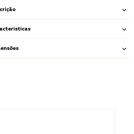
crição
acterísticas
ensões