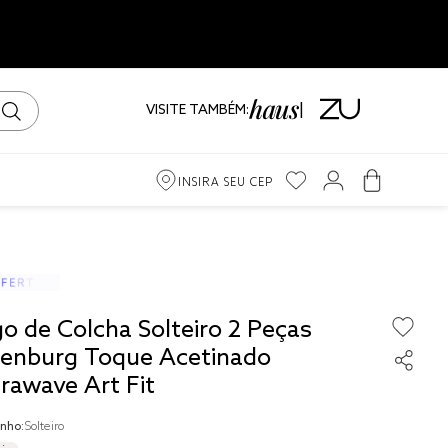
VISITE TAMBÉM:
INSIRA SEU CEP
m
ama
go de Colcha Solteiro 2 Peças
iro
tenburg Toque Acetinado
rawave Art Fit
nho:
Solteiro