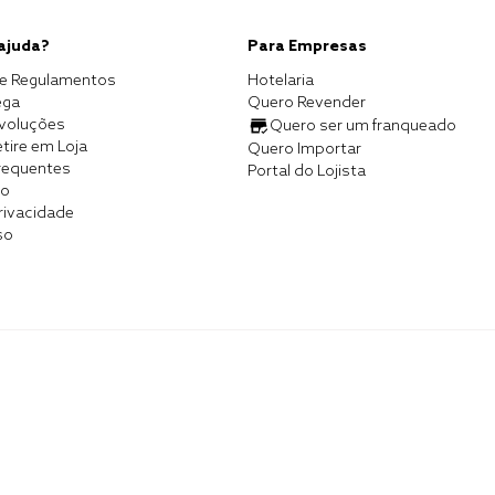
 ajuda?
Para Empresas
e Regulamentos
Hotelaria
ega
Quero Revender
evoluções
Quero ser um franqueado
tire em Loja
Quero Importar
requentes
Portal do Lojista
co
Privacidade
so