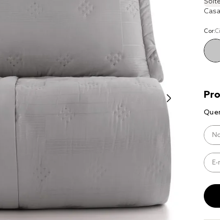
Solte
8
º
cobre lei
Casa
9
º
jogo ca
Cor:
C
10
º
jogo cam
casal