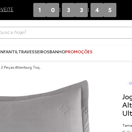
:
:
1
0
3
3
4
5
VEITE
ca hoje?
Termos mais
buscados
INFANTIL
TRAVESSEIROS
BANHO
PROMOÇÕES
1
º
blend
o 2 Peças Altenburg Toqu
2
º
edredo
Art Fit
3
º
fronha
4
º
jogos c
Jo
5
º
travesse
Al
Ult
6
º
tencel
7
º
solteiro 
Tama
king