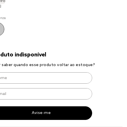
iro
to
l
ma
inza
a 