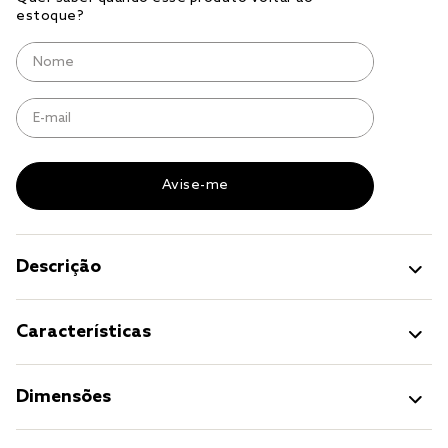
solteiro king
tencel
cobre leito
cobertor
jogo cama casal
Descrição
Características
Dimensões