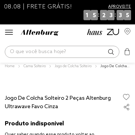
08.08 | FRETE GRÁTIS!
APROVEITE
:
:
1
5
2
3
3
5
O que você busca hoje?
Cama Solteiro
Jogo de Colcha Solteiro
Jogo De Colcha S
os mais buscados
olteiro 2 Peças Al
tenburg Ultrawa
blend
ve Favo Cinza
edredom
Jogo De Colcha Solteiro 2 Peças Altenburg
fronha
Ultrawave Favo Cinza
jogos cama
travesseiro