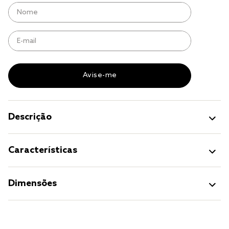
cobre leito
cobertor
jogo cama casal
Descrição
Características
Dimensões