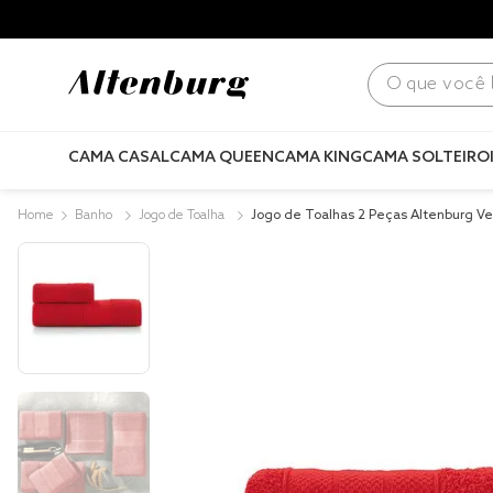
para todo Brasil! |
Consulte condições
.
O que você bus
CAMA CASAL
CAMA QUEEN
CAMA KING
CAMA SOLTEIRO
Banho
Jogo de Toalha
Jogo de Toalhas 2 Peças Altenburg Ve
anga