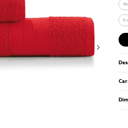
9
º
coberto
10
º
jogo cam
casal
Des
Car
Dim