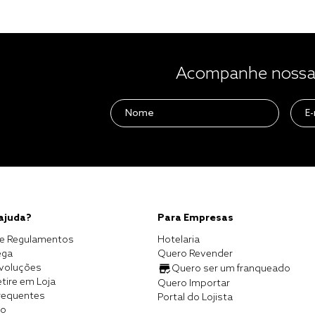
Acompanhe nossas
 ajuda?
Para Empresas
e Regulamentos
Hotelaria
ega
Quero Revender
evoluções
Quero ser um franqueado
tire em Loja
Quero Importar
requentes
Portal do Lojista
co