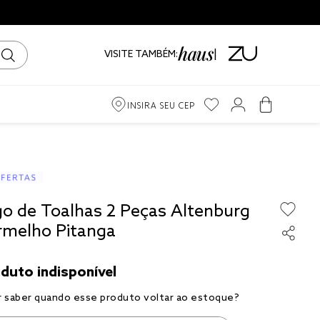
🛍️ Parcelamento em até 10x!
V
VISITE TAMBÉM:
INSIRA SEU CEP
m
iro
go de Toalhas 2 Peças Altenburg
ama
rmelho Pitanga
to