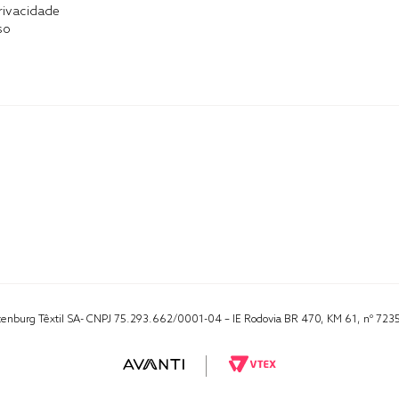
Privacidade
so
Altenburg Têxtil SA- CNPJ 75.293.662/0001-04 – IE Rodovia BR 470, KM 61, nº 723