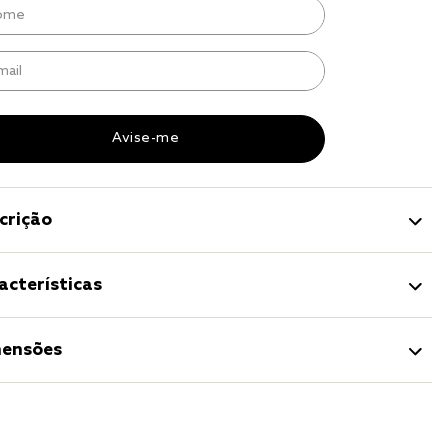
r
a 
crição
acterísticas
ensões