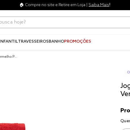
!
🏠 Compre no site e Retire em Loja |
Saiba Mais
ca hoje?
Termos mais
buscados
INFANTIL
TRAVESSEIROS
BANHO
PROMOÇÕES
1
º
blend
rmelho Pit
2
º
edredo
3
º
fronha
4
º
travesse
Jo
5
º
jogos c
Ve
6
º
tencel
7
º
solteiro 
king
8
º
cobre lei