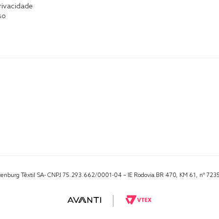
Privacidade
so
Altenburg Têxtil SA- CNPJ 75.293.662/0001-04 – IE Rodovia BR 470, KM 61, nº 723