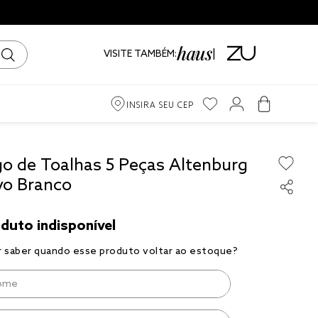
VISITE TAMBÉM:
INSIRA SEU CEP
m
go de Toalhas 5 Peças Altenburg
vo Branco
ama
iro
to