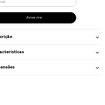
r
a 
crição
acterísticas
ensões