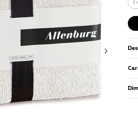
9
º
coberto
10
º
jogo cam
casal
Des
Car
Dim