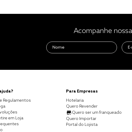
Acompanhe nossas
 ajuda?
Para Empresas
e Regulamentos
Hotelaria
ega
Quero Revender
evoluções
Quero ser um franqueado
tire em Loja
Quero Importar
requentes
Portal do Lojista
co