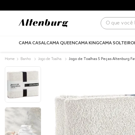
para todo Brasil! |
Consulte condições
.
O que você bus
CAMA CASAL
CAMA QUEEN
CAMA KING
CAMA SOLTEIRO
Banho
Jogo de Toalha
Jogo de Toalhas 5 Peças Altenburg Fa