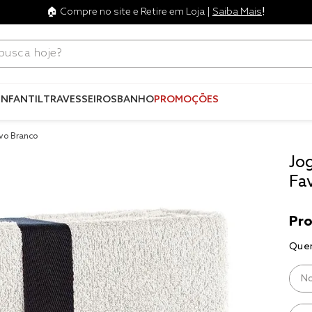
!
🏠 Compre no site e Retire em Loja |
Saiba Mais
ca hoje?
Termos mais
buscados
INFANTIL
TRAVESSEIROS
BANHO
PROMOÇÕES
1
º
blend
vo Branco
2
º
edredo
Jo
3
º
fronha
Fa
4
º
jogos c
5
º
travesse
6
º
tencel
7
º
solteiro 
king
8
º
cobre lei