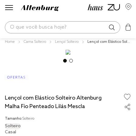
O que você busca hoje?
Cama Solteiro
Lençol Solteiro
Lençol com Elástico Solte
os mais buscados
iro Altenburg Malha Fio P
enteado Lilás Mescla
blend
edredom
fronha
jogos cama
Lençol com Elástico Solteiro Altenburg
travesseiro
Malha Fio Penteado Lilás Mescla
solteiro king
Tamanho:
Solteiro
cobre leito
Solteiro
Casal
tencel