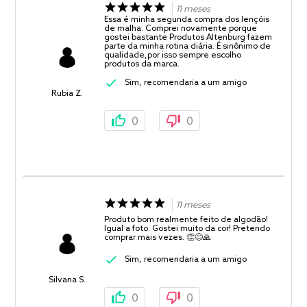
11 meses
Essa é minha segunda compra dos lençóis
de malha. Comprei novamente porque
gostei bastante Produtos Altenburg fazem
parte da minha rotina diária. É sinônimo de
qualidade,por isso sempre escolho
produtos da marca.
Sim, recomendaria a um amigo
Rubia Z.
0
0
11 meses
Produto bom realmente feito de algodão!
Igual a foto. Gostei muito da cor! Pretendo
comprar mais vezes. 👏😊🙏
Sim, recomendaria a um amigo
Silvana S.
0
0