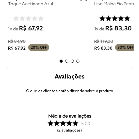
Toque Acetinado Azul
R$
67
,
92
R$
83
,
30
1
x de
1
x de
R$
84
,
90
R$
119
,
00
20%
OFF
30%
OFF
R$
67
,
92
R$
83
,
30
Avaliações
O que os clientes estão dizendo sobre o produto
Média de avaliações
5.00
2
avaliações